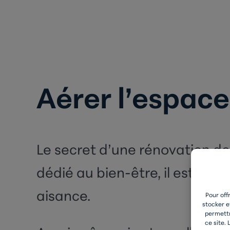
Aérer l’espace
Le secret d’une
rénovation de 
dédié au bien-être, il est en 
aisance.
Pour off
stocker e
permettr
ce site.