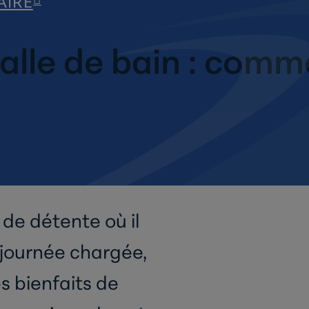
AIRE
alle de bain : com
 de détente où il
 journée chargée,
es bienfaits de