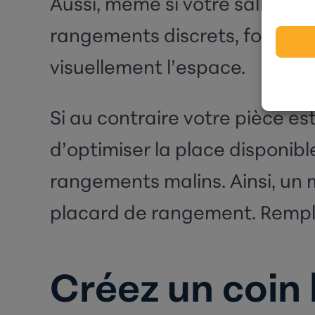
Aussi, même si votre salle de 
rangements discrets, fonctionn
visuellement l’espace.
Si au contraire votre pièce est 
d’optimiser la place disponib
rangements malins. Ainsi, un
placard de rangement. Rempla
Créez un coin 