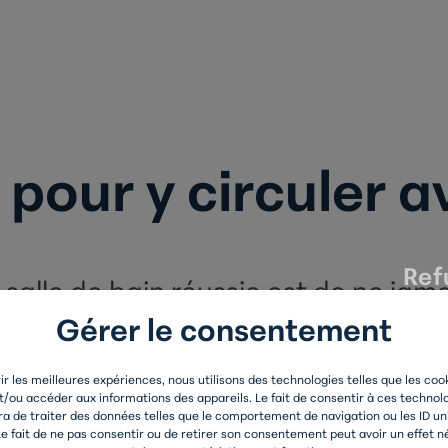
 pour y circuler 
Ref
salle de bain
réussie est de ne jama
Gérer le consentement
effet important de ne pas se sentir o
rir les meilleures expériences, nous utilisons des technologies telles que les coo
t/ou accéder aux informations des appareils. Le fait de consentir à ces technol
a de traiter des données telles que le comportement de navigation ou les ID un
 Le fait de ne pas consentir ou de retirer son consentement peut avoir un effet né