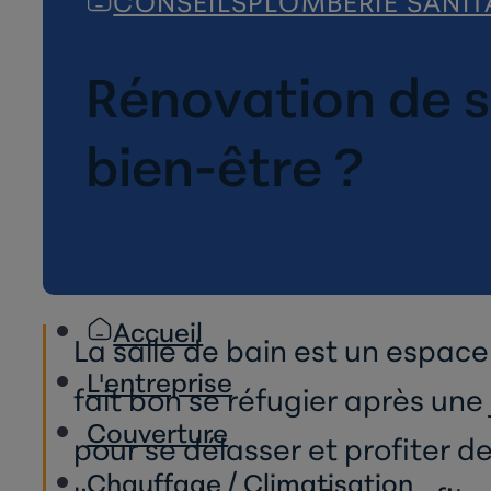
CONSEILS
PLOMBERIE SANIT
Rénovation de s
bien-être ?
Accueil
La salle de bain est un espace
L'entreprise
fait bon se réfugier après une
Couverture
pour se délasser et profiter d
Chauffage / Climatisation