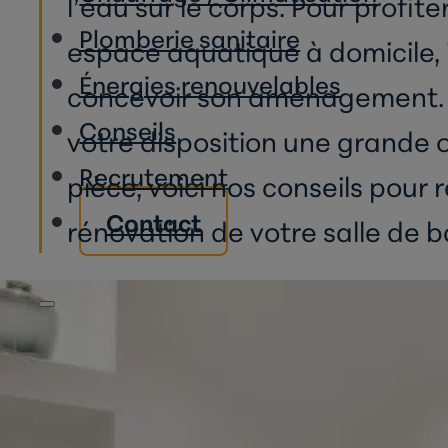
l’eau sur le corps. Pour profit
Plomberie sanitaire
espace aquatique à domicile, i
Énergies renouvelables
concevoir son aménagement. 
Conseils
votre disposition une grande 
Recrutement
pièce, voici nos conseils pour r
Contact
rénovation de votre salle de b