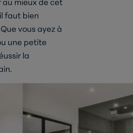
er au mieux de cet
l faut bien
Que vous ayez à
ou une petite
éussir la
ain.